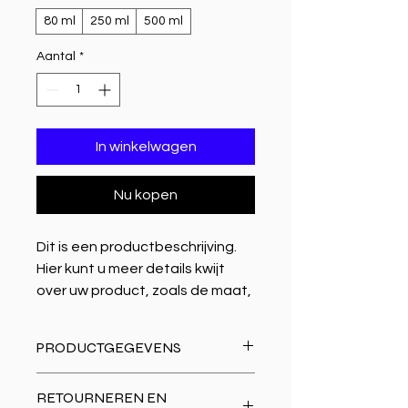
80 ml
250 ml
500 ml
Aantal
*
In winkelwagen
Nu kopen
Dit is een productbeschrijving. 
Hier kunt u meer details kwijt 
over uw product, zoals de maat, 
het materiaal, 
gebruiksinstructies enzovoort.
PRODUCTGEGEVENS
Dit is ruimte voor productgegevens. 
RETOURNEREN EN
Hier kunt u meer gegevens kwijt 